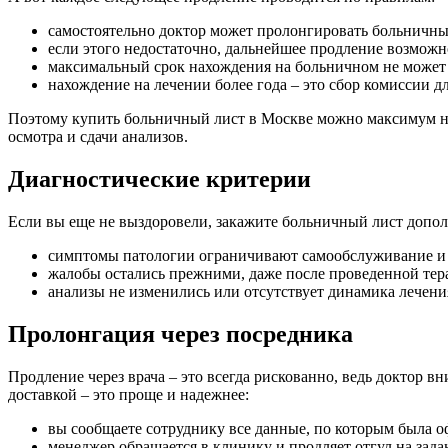
самостоятельно доктор может пролонгировать больничны
если этого недостаточно, дальнейшее продление возможн
максимальный срок нахождения на больничном не может п
нахождение на лечении более года – это сбор комиссии д
Поэтому купить больничный лист в Москве можно максимум на 
осмотра и сдачи анализов.
Диагностические критерии
Если вы еще не выздоровели, закажите больничный лист допо
симптомы патологии ограничивают самообслуживание и
жалобы остались прежними, даже после проведенной тер
анализы не изменились или отсутствует динамика лечени
Пролонгация через посредника
Продление через врача – это всегда рискованно, ведь доктор 
доставкой – это проще и надежнее:
вы сообщаете сотруднику все данные, по которым была 
менеджер обращается в клинику и продляет отгул на зада