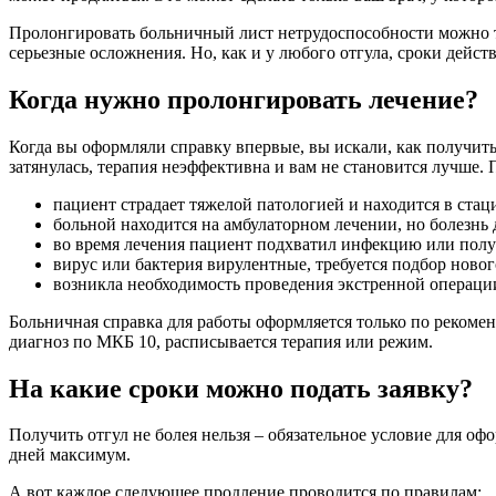
Пролонгировать больничный лист нетрудоспособности можно то
серьезные осложнения. Но, как и у любого отгула, сроки дейс
Когда нужно пролонгировать лечение?
Когда вы оформляли справку впервые, вы искали, как получит
затянулась, терапия неэффективна и вам не становится лучше.
пациент страдает тяжелой патологией и находится в ста
больной находится на амбулаторном лечении, но болезнь
во время лечения пациент подхватил инфекцию или полу
вирус или бактерия вирулентные, требуется подбор новог
возникла необходимость проведения экстренной операци
Больничная справка для работы оформляется только по рекомен
диагноз по МКБ 10, расписывается терапия или режим.
На какие сроки можно подать заявку?
Получить отгул не болея нельзя – обязательное условие для оф
дней максимум.
А вот каждое следующее продление проводится по правилам: