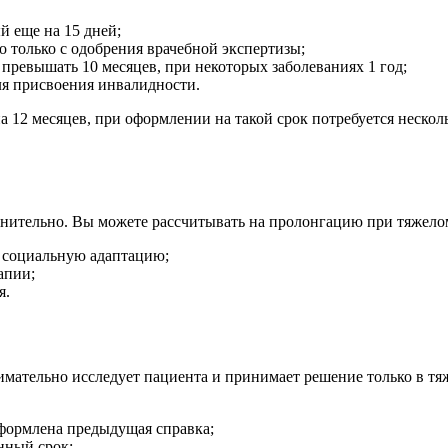
й еще на 15 дней;
о только с одобрения врачебной экспертизы;
ревышать 10 месяцев, при некоторых заболеваниях 1 год;
ля присвоения инвалидности.
12 месяцев, при оформлении на такой срок потребуется несколь
лнительно. Вы можете рассчитывать на пролонгацию при тяжелом
 социальную адаптацию;
апии;
я.
внимательно исследует пациента и принимает решение только в т
оформлена предыдущая справка;
нный срок;