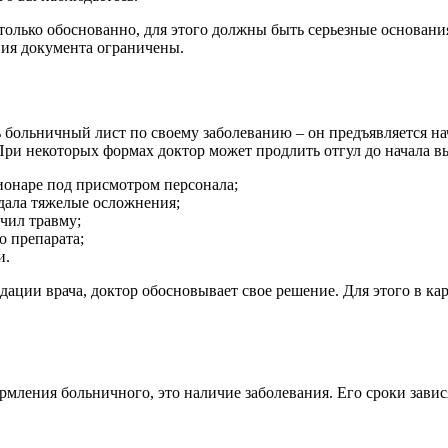
лько обоснованно, для этого должны быть серьезные основания:
твия документа ограничены.
ь больничный лист по своему заболеванию – он предъявляется н
 При некоторых формах доктор может продлить отгул до начала в
ционаре под присмотром персонала;
 дала тяжелые осложнения;
чил травму;
о препарата;
и.
дации врача, доктор обосновывает свое решение. Для этого в ка
ормления больничного, это наличие заболевания. Его сроки зави