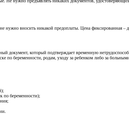
ные. Не нужно предъявлять никаких документов, удостоверяющи
 не нужно вносить никакой предоплаты. Цена фиксированная – д
льный документ, который подтверждает временную нетрудоспосо
ке по беременности, родам, уходу за ребенком либо за больным
);
ск по беременности);
ния;
ии.