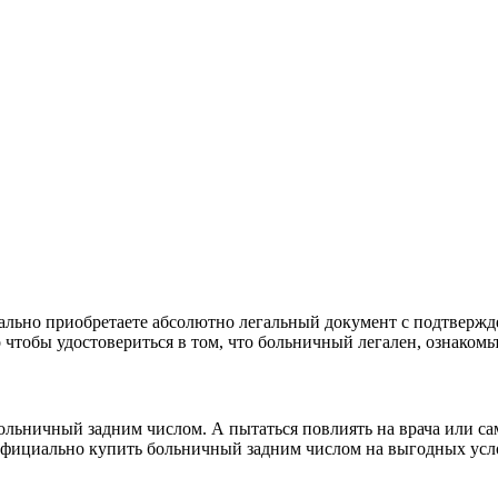
льно приобретаете абсолютно легальный документ с подтвержде
чтобы удостовериться в том, что больничный легален, ознакомьт
ольничный задним числом. А пытаться повлиять на врача или са
 официально купить больничный задним числом на выгодных усл