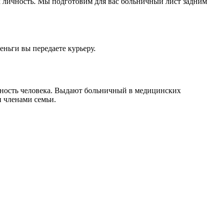
х личность. Мы подготовим для вас больничный лист задним
еньги вы передаете курьеру.
бность человека. Выдают больничный в медицинских
и членами семьи.